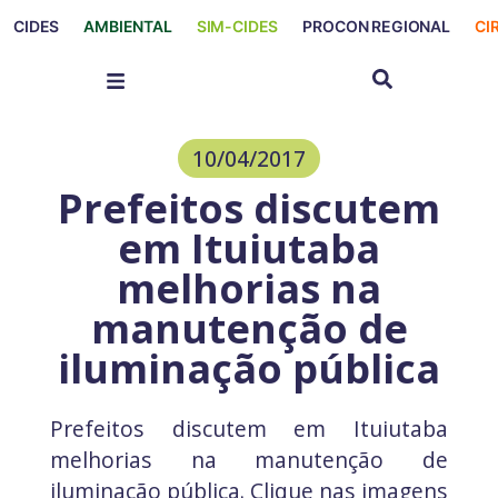
CIDES
AMBIENTAL
SIM-CIDES
PROCON REGIONAL
CI
10/04/2017
Prefeitos discutem
em Ituiutaba
melhorias na
manutenção de
iluminação pública
Prefeitos discutem em Ituiutaba
melhorias na manutenção de
iluminação pública. Clique nas imagens