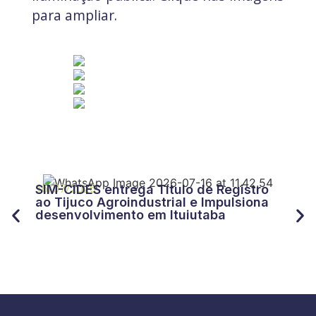
para ampliar.
27/
CID
16/07/2026
SIM-CIDES entrega Título de Registro
“Tr
ao Tijuco Agroindustrial e Impulsiona
for
desenvolvimento em Ituiutaba
do 