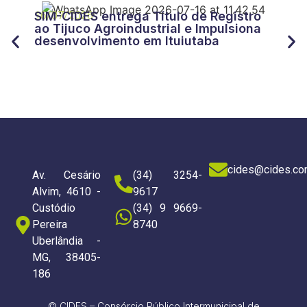
27/
CID
16/07/2026
SIM-CIDES entrega Título de Registro
“Tr
ao Tijuco Agroindustrial e Impulsiona
for
desenvolvimento em Ituiutaba
do 
cides@cides.co
Av. Cesário
(34) 3254-
Alvim, 4610 -
9617
Custódio
(34) 9 9669-
Pereira
8740
Uberlândia -
MG, 38405-
186
© CIDES – Consórcio Público Intermunicipal de