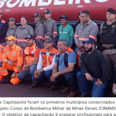
s e Capinópolis foram os primeiros municípios consorciad
o pelo Corpo de Bombeiros Militar de Minas Gerais (CBMMG
 O objetivo da capacitação é preparar profissionais para 