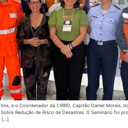
artins, e o Coordenador da CIRRD, Capitão Daniel Morais, 
l Sobre Redução de Risco de Desastres. O Seminário foi pr
 […]