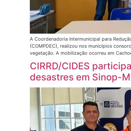
A Coordenadoria Intermunicipal para Redução
(COMPDEC), realizou nos municípios consorc
vegetação. A mobilização ocorreu em Cachoei
CIRRD/CIDES participa
desastres em Sinop-