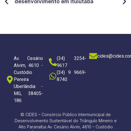
for
desenvolvimento em Ituiutaba
do 
cides@cides.co
Av. Cesário
(34) 3254-
Alvim, 4610 -
9617
Custódio
(34) 9 9669-
Pereira
8740
Uberlândia -
MG, 38405-
186
© CIDES – Consórcio Público Intermunicipal de
Desenvolvimento Sustentável do Triângulo Mineiro e
Alto Paranaíba Av. Cesário Alvim, 4610 – Custódio