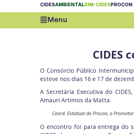
CIDES
AMBIENTAL
SIM-CIDES
PROCON 
Menu
CIDES c
O Consórcio Público Intermunici
esteve nos dias 16 e 17 de dezemb
A Secretária Executiva do CIDES,
Amauri Artimos da Matta.
Coord. Estadual do Procon, o Promotor D
O encontro foi para entrega do