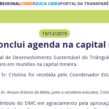
REGIONAL
CIRRD
EDUCA CIDES
PORTAL DA TRANSPARÊ
19/12/2019
onclui agenda na capital
pal de Desenvolvimento Sustentável
do Triângulo
ro em reuniões na capital mineira.
 Sr. Cristina foi recebida pelo Coordenador E
r. Amauri Artimos da Matta, junto a secretária executiva, Crist
 símbolo do SIMC em agraciamento pela aprovaç