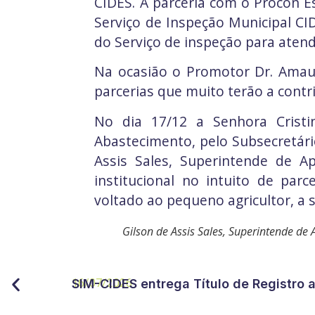
CIDES. A parceria com o Procon E
Serviço de Inspeção Municipal CI
do Serviço de inspeção para aten
Na ocasião o Promotor Dr. Amauri
parcerias que muito terão a contr
No dia 17/12 a Senhora Cristin
Abastecimento, pelo Subsecretário
Assis Sales, Superintende de A
institucional no intuito de par
voltado ao pequeno agricultor, a 
Gilson de Assis Sales, Superintende de A
16/07/2026
SIM-CIDES entrega Título de Registro 