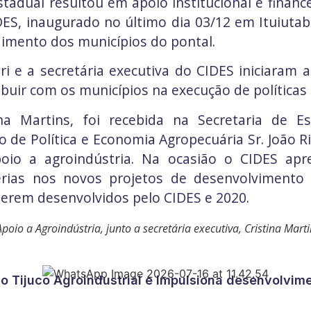
stadual resultou em apoio institucional e financ
DES, inaugurado no último dia 03/12 em Ituiutab
dimento dos municípios do pontal.
 e a secretária executiva do CIDES iniciaram a
ibuir com os municípios na execução de políticas 
a Martins, foi recebida na Secretaria de Es
 de Política e Economia Agropecuária Sr. João Ri
poio a agroindústria. Na ocasião o CIDES a
cerias nos novos projetos de desenvolvimento 
serem desenvolvidos pelo CIDES e 2020.
poio a Agroindústria, junto a secretária executiva, Cristina Marti
ao Tijuco Agroindustrial e Impulsiona desenvolvim