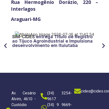
Rua Hermogênio Dorázio, 220 –
Interlagos
Araguari-MG
27/
CID
16/07/2026
SIM-CIDES entrega Título de Registro
“Tr
ao Tijuco Agroindustrial e Impulsiona
for
desenvolvimento em Ituiutaba
do 
cides@cides.co
Av. Cesário
(34) 3254-
Alvim, 4610 -
9617
Custódio
(34) 9 9669-