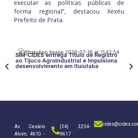
executar as políticas públicas de
forma regional”, destacou Xexéu
Prefeito de Prata.
27/
CID
16/07/2026
SIM-CIDES entrega Título de Registro
“Tr
ao Tijuco Agroindustrial e Impulsiona
for
desenvolvimento em Ituiutaba
do 
cides@cides.co
Av. Cesário
(34) 3254-
Alvim, 4610 -
9617