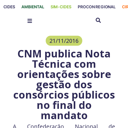
CIDES
AMBIENTAL
SIM-CIDES
PROCON REGIONAL
CI
21/11/2016
CNM publica Nota
Técnica com
orientações sobre
gestão dos
consórcios públicos
no final do
mandato
A Confederação Nacional de