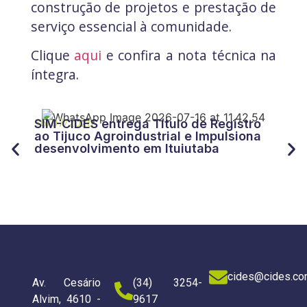
construção de projetos e prestação de
serviço essencial à comunidade.
Clique
aqui
e confira a nota técnica na
íntegra.
27/
CID
16/07/2026
SIM-CIDES entrega Título de Registro
“Tr
ao Tijuco Agroindustrial e Impulsiona
for
desenvolvimento em Ituiutaba
do 
cides@cides.co
Av. Cesário
(34) 3254-
Alvim, 4610 -
9617