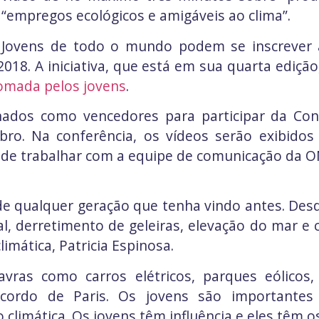
“empregos ecológicos e amigáveis ​​ao clima”.
Jovens de todo o mundo podem se inscrever 
018. A iniciativa, que está em sua quarta ediçã
tomada pelos jovens
.
onados como vencedores para participar da Co
ro. Na conferência, os vídeos serão exibidos
 de trabalhar com a equipe de comunicação da O
 de qualquer geração que tenha vindo antes. De
, derretimento de geleiras, elevação do mar e cl
mática, Patricia Espinosa.
ras como carros elétricos, parques eólicos, 
 Acordo de Paris. Os jovens são importante
 climática. Os jovens têm influência e eles têm 