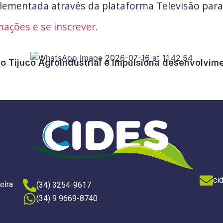
ementada através da plataforma Televisão para 
mações e se inscrever.
ao Tijuco Agroindustrial e Impulsiona desenvolvim
ci
eira
(34) 3254-9617
(34) 9 9669-8740