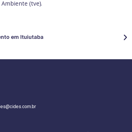
Ambiente (tve).
ento em Ituiutaba
des@cides.com.br