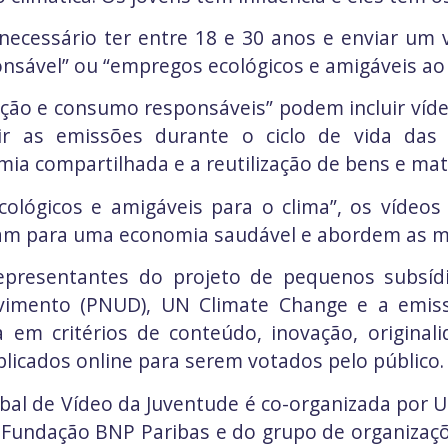
 necessário ter entre 18 e 30 anos e enviar u
ável” ou “empregos ecológicos e amigáveis ​​ao 
ção e consumo responsáveis” podem incluir vídeos
ir as emissões durante o ciclo de vida da
mia compartilhada e a reutilização de bens e mate
ológicos e amigáveis ​​para o clima”, os vídeo
m para uma economia saudável e abordem as mu
 representantes do projeto de pequenos subsí
vimento (PNUD), UN Climate Change e a emiss
 em critérios de conteúdo, inovação, original
licados online para serem votados pelo público.
obal de Vídeo da Juventude é co-organizada por
 Fundação BNP Paribas e do grupo de organizaç