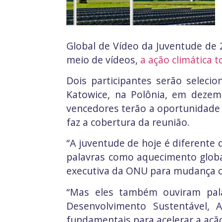
Global de Vídeo da Juventude de 2
meio de vídeos,
a ação climática 
Dois participantes serão seleci
Katowice, na Polônia, em dezemb
vencedores terão a oportunidade
faz a cobertura da reunião.
“A juventude de hoje é diferente
palavras como aquecimento global
executiva da ONU para mudança cli
“Mas eles também ouviram palav
Desenvolvimento Sustentável,
fundamentais para acelerar a ação