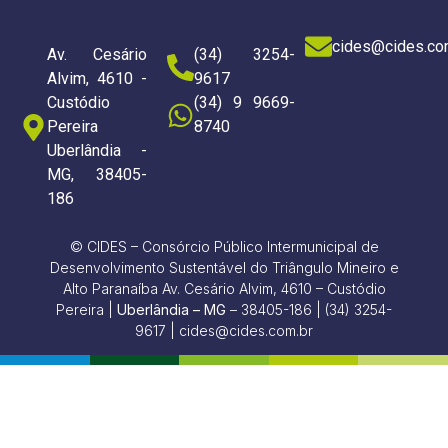
cides@cides.co
Av. Cesário
(34) 3254-
Alvim, 4610 -
9617
Custódio
(34) 9 9669-
Pereira
8740
Uberlândia -
MG, 38405-
186
© CIDES – Consórcio Público Intermunicipal de
Desenvolvimento Sustentável do Triângulo Mineiro e
Alto Paranaíba Av. Cesário Alvim, 4610 – Custódio
Pereira |
Uberlândia – MG
– 38405-186 | (34) 3254-
9617 | cides@cides.com.br