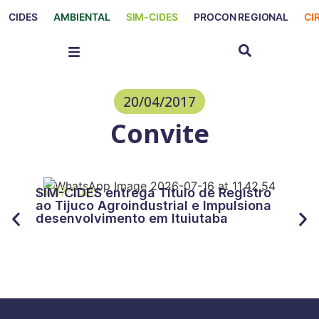
CIDES
AMBIENTAL
SIM-CIDES
PROCON REGIONAL
CI
20/04/2017
Convite
27/
CID
16/07/2026
SIM-CIDES entrega Título de Registro
“Tr
ao Tijuco Agroindustrial e Impulsiona
for
desenvolvimento em Ituiutaba
do 