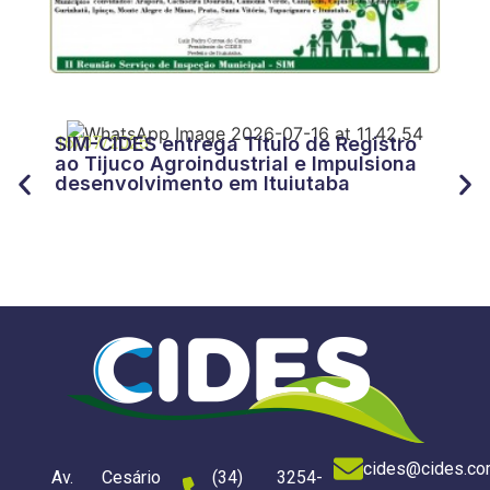
27/
CID
16/07/2026
SIM-CIDES entrega Título de Registro
“Tr
ao Tijuco Agroindustrial e Impulsiona
for
desenvolvimento em Ituiutaba
do 
cides@cides.co
Av. Cesário
(34) 3254-