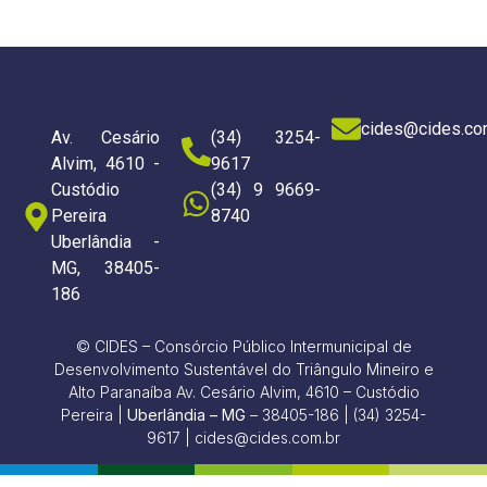
cides@cides.co
Av. Cesário
(34) 3254-
Alvim, 4610 -
9617
Custódio
(34) 9 9669-
Pereira
8740
Uberlândia -
MG, 38405-
186
© CIDES – Consórcio Público Intermunicipal de
Desenvolvimento Sustentável do Triângulo Mineiro e
Alto Paranaíba Av. Cesário Alvim, 4610 – Custódio
Pereira |
Uberlândia – MG
– 38405-186 | (34) 3254-
9617 | cides@cides.com.br