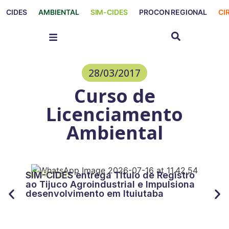
CIDES
AMBIENTAL
SIM-CIDES
PROCON REGIONAL
CI
28/03/2017
Curso de
Licenciamento
Ambiental
27/
CID
16/07/2026
SIM-CIDES entrega Título de Registro
“Tr
ao Tijuco Agroindustrial e Impulsiona
for
desenvolvimento em Ituiutaba
do 