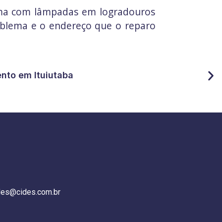
lema com lâmpadas em logradouros
roblema e o endereço que o reparo
ento em Ituiutaba
des@cides.com.br