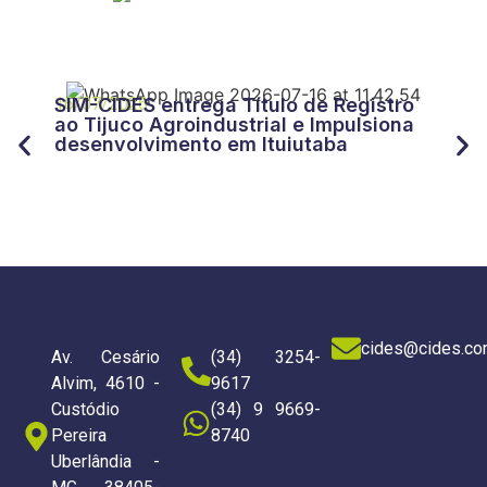
27/
CID
16/07/2026
SIM-CIDES entrega Título de Registro
“Tr
ao Tijuco Agroindustrial e Impulsiona
for
desenvolvimento em Ituiutaba
do 
cides@cides.co
Av. Cesário
(34) 3254-
Alvim, 4610 -
9617
Custódio
(34) 9 9669-
Pereira
8740
Uberlândia -