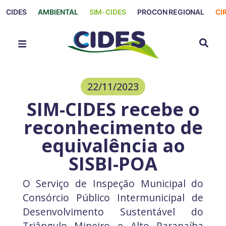
CIDES
AMBIENTAL
SIM-CIDES
PROCON REGIONAL
CI
22/11/2023
SIM-CIDES recebe o
reconhecimento de
equivalência ao
SISBI-POA
O Serviço de Inspeção Municipal do
Consórcio Público Intermunicipal de
Desenvolvimento Sustentável do
Triângulo Mineiro e Alto Paranaíba