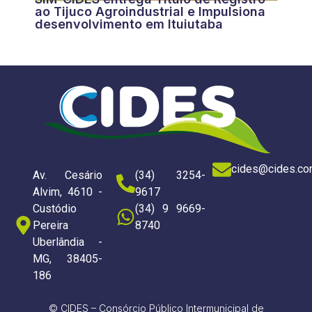
ao Tijuco Agroindustrial e Impulsiona
desenvolvimento em Ituiutaba
cides@cides.co
Av. Cesário
(34) 3254-
Alvim, 4610 -
9617
Custódio
(34) 9 9669-
Pereira
8740
Uberlândia -
MG, 38405-
186
© CIDES – Consórcio Público Intermunicipal de