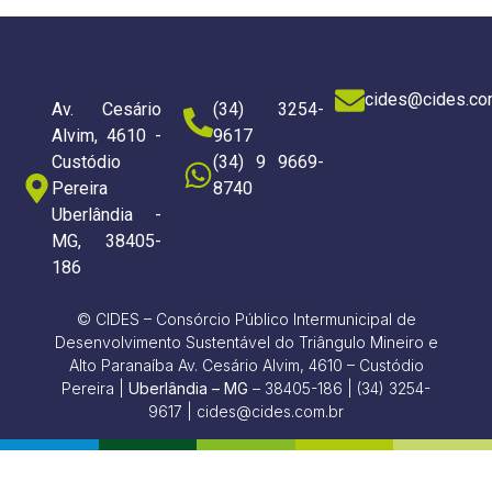
cides@cides.co
Av. Cesário
(34) 3254-
Alvim, 4610 -
9617
Custódio
(34) 9 9669-
Pereira
8740
Uberlândia -
MG, 38405-
186
© CIDES – Consórcio Público Intermunicipal de
Desenvolvimento Sustentável do Triângulo Mineiro e
Alto Paranaíba Av. Cesário Alvim, 4610 – Custódio
Pereira |
Uberlândia – MG
– 38405-186 | (34) 3254-
9617 | cides@cides.com.br