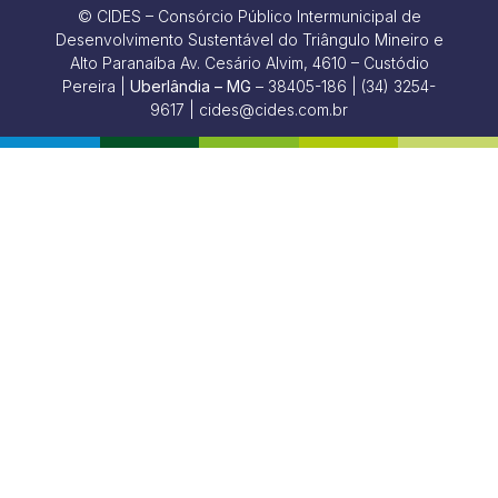
© CIDES – Consórcio Público Intermunicipal de
Desenvolvimento Sustentável do Triângulo Mineiro e
Alto Paranaíba Av. Cesário Alvim, 4610 – Custódio
Pereira |
Uberlândia – MG
– 38405-186 | (34) 3254-
9617 | cides@cides.com.br