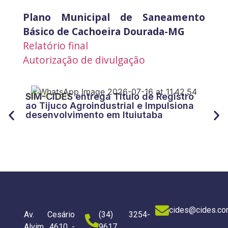
Plano Municipal de Saneamento
Básico de Cachoeira Dourada-MG
Relatório final
Autorização de divulgação
27/
CID
16/07/2026
SIM-CIDES entrega Título de Registro
“Tr
ao Tijuco Agroindustrial e Impulsiona
for
desenvolvimento em Ituiutaba
do 
cides@cides.co
Av. Cesário
(34) 3254-
Alvim, 4610 -
9617