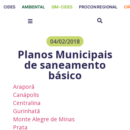
CIDES
AMBIENTAL
SIM-CIDES
PROCON REGIONAL
CI
04/02/2018
Planos Municipais
de saneamento
básico
Araporã
Canápolis
Centralina
Gurinhatã
Monte Alegre de Minas
Prata