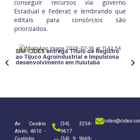
conseguir recursos via governo
Estadual e Federal; e lembrando que
editais para consórcios são
priorizados.
27/
CID
16/07/2026
SIM-CIDES entrega Título de Registro
“Tr
ao Tijuco Agroindustrial e Impulsiona
for
desenvolvimento em Ituiutaba
do 
cides@cides.co
Av. Cesário
(34) 3254-
Alvim, 4610 -
9617
Custódio
(34) 9 9669-